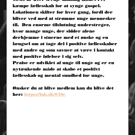
kæmpe fællesskab for at synge gospel. 
Lokationen skifter for hver gang, fordi der 
bliver ved med at strømme unge mennesker 
til.  Den enorme tilslutning understreger, 
hvor mange unge, der sidder alene 
derhjemme i stuerne med et ønske og en 
længsel om at tage del i positive fællesskaber 
med andre og som savner at være i kontakt 
med positive følelser i sig selv. 
Praise er udviklet af unge til unge og er en 
nytænkende måde at skabe et positivt 
fællesskab og mental sundhed for unge.   
Ønsker du at blive medlem kan du blive det 
her: 
https://lnk.dk/049c