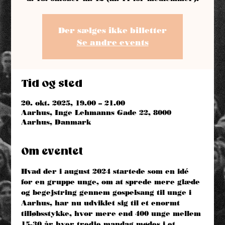
Der sælges ikke billetter
Se andre events
Tid og sted
20. okt. 2025, 19.00 – 21.00
Aarhus, Inge Lehmanns Gade 22, 8000
Aarhus, Danmark
Om eventet
Hvad der i august 2024 startede som en idé 
for en gruppe unge, om at sprede mere glæde 
og begejstring gennem gospelsang til unge i 
Aarhus, har nu udviklet sig til et enormt 
tilløbsstykke, hvor mere end 400 unge mellem 
15-30 år hver tredje mandag mødes i et 