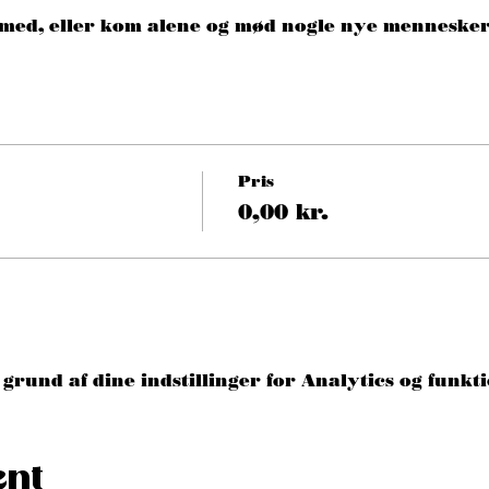
0 med, eller kom alene og mød nogle nye mennesker!
Pris
0,00 kr.
grund af dine indstillinger for Analytics og funkti
ent