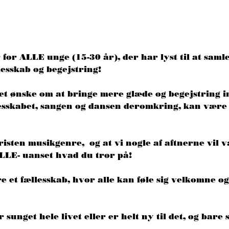
 for ALLE unge (15-30 år), der har lyst til at samle
esskab og begejstring! 
 et ønske om at bringe mere glæde og begejstring i
lesskabet, sangen og dansen deromkring, kan være 
isten musikgenre,  og at vi nogle af aftnerne vil væ
ALLE- uanset hvad du tror på! 
re et fællesskab, hvor alle kan føle sig velkomne 
unget hele livet eller er helt ny til det, og bare