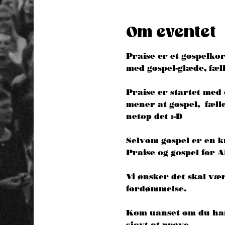
Om eventet
Praise er et gospelkor
med gospel-glæde, fæll
Praise er startet med
mener at gospel,  fæl
netop det :-D 
Selvom gospel er en kr
Praise og gospel for 
Vi ønsker det skal væ
fordømmelse. 
Kom uanset om du har s
sjovt at prøve. 