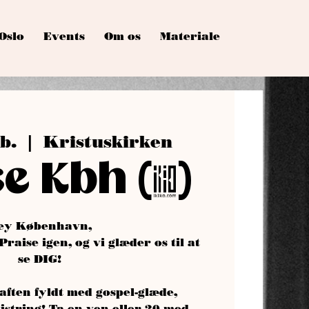
Oslo
Events
Om os
Materiale
eb.
  |  
Kristuskirken
e Kbh (1)
ey København,
 Praise igen, og vi glæder os til at
se DIG!
aften fyldt med gospel-glæde,
jstring! Ta en ven eller 20 med,