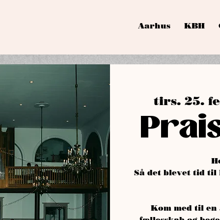
Aarhus
KBH
tirs. 25. f
Prais
H
Så det blevet tid til
Kom med til en 
fællesskab og bege