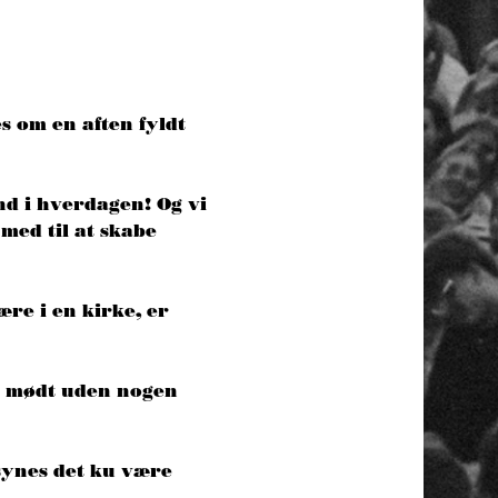
s om en aften fyldt 
nd i hverdagen! Og vi 
med til at skabe 
re i en kirke, er 
og mødt uden nogen 
 synes det ku være 