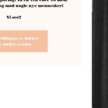
 og mød nogle nye mennesker!
Vi ses!!
eldingen er lukket
e andre events