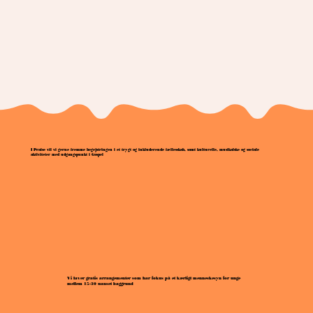
I Praise vil vi gerne fremme begejstringen i et trygt og inkluderende fællesskab, samt kulturelle, musikalske og sociale
aktiviteter med udgangspunkt i Gospel
Vi laver gratis arrangementer som har fokus på et kærligt menneskesyn for unge
mellem 15-30 uanset baggrund