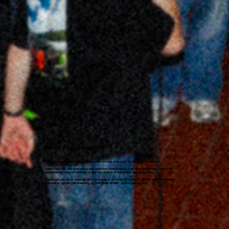
Hvorfor Gospel?
Gospel er en begejstret musikgenre som er nem at bevæge sig til og synge med på.
Gospel betyder 'the good news' som beskriver evangelierne I det nye testamente hvor Jesus
forbilledeligt viser os hvordan vi har kærlighed til hinanden som mennesker.
Ligemeget om du er troende eller ej så tror vi på at det er vigtigt at glædes over livet med
hinanden, sprede god stemning og gøre plads til DIG - præcis som du er!