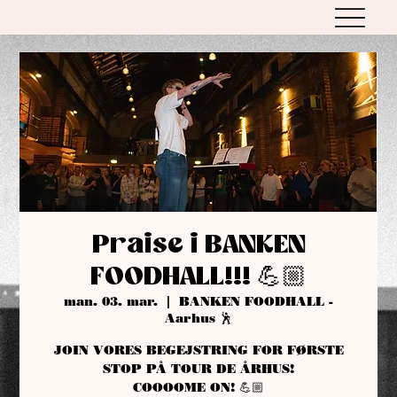
Praise i BANKEN
FOODHALL!!! 💪🏼
man. 03. mar.
  |  
BANKEN FOODHALL -
Aarhus 🕺
JOIN VORES BEGEJSTRING FOR FØRSTE
STOP PÅ TOUR DE ÅRHUS!
COOOOME ON! 💪🏼