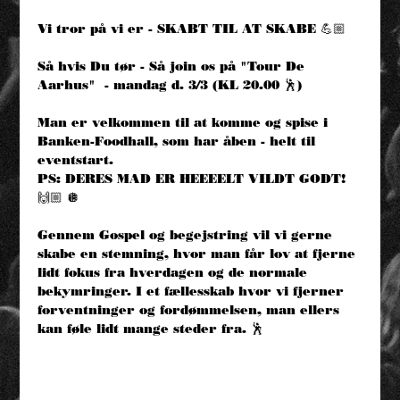
Vi tror på vi er - SKABT TIL AT SKABE 💪🏼
Så hvis Du tør - Så join os på "Tour De 
Aarhus"  - mandag d. 3/3 (KL 20.00 🕺)
Man er velkommen til at komme og spise i 
Banken-Foodhall, som har åben - helt til 
eventstart.
PS: DERES MAD ER HEEEELT VILDT GODT! 
🙌🏼 🪩 
Gennem Gospel og begejstring vil vi gerne 
skabe en stemning, hvor man får lov at fjerne 
lidt fokus fra hverdagen og de normale 
bekymringer. I et fællesskab hvor vi fjerner 
forventninger og fordømmelsen, man ellers 
kan føle lidt mange steder fra. 🕺 