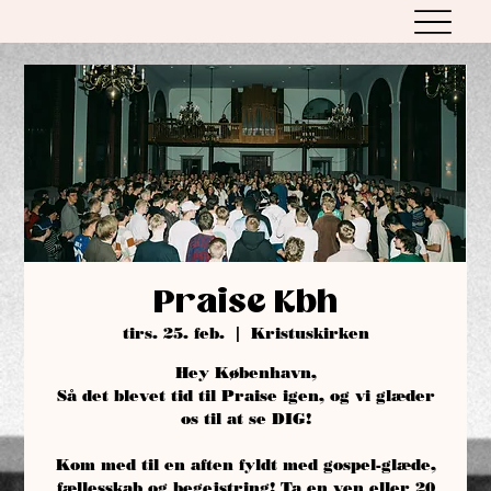
Praise Kbh
tirs. 25. feb.
  |  
Kristuskirken
Hey København,
Så det blevet tid til Praise igen, og vi glæder
os til at se DIG!
Kom med til en aften fyldt med gospel-glæde,
fællesskab og begejstring! Ta en ven eller 20