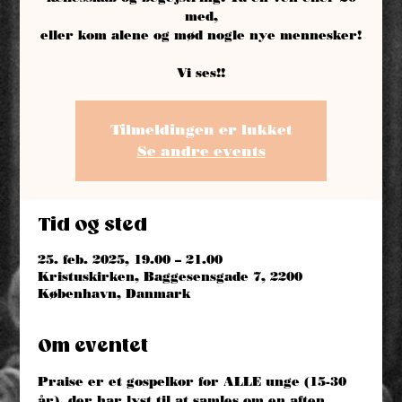
med,
eller kom alene og mød nogle nye mennesker!
Vi ses!!
Tilmeldingen er lukket
Se andre events
Tid og sted
25. feb. 2025, 19.00 – 21.00
Kristuskirken, Baggesensgade 7, 2200
København, Danmark
Om eventet
Praise er et gospelkor for ALLE unge (15-30 
år), der har lyst til at samles om en aften 