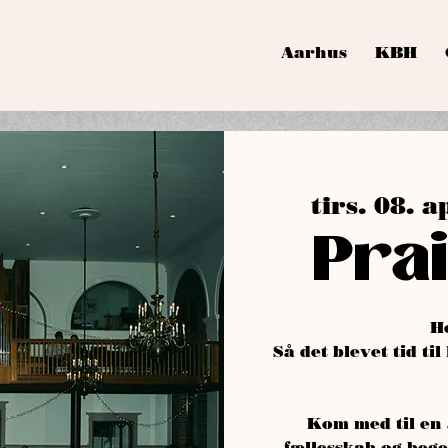
Aarhus
KBH
tirs. 08. a
Prai
H
Så det blevet tid til
Kom med til en 
fællesskab og bege