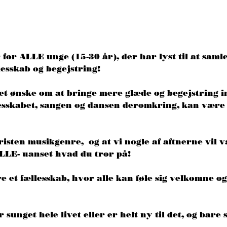
 for ALLE unge (15-30 år), der har lyst til at samle
esskab og begejstring! 
 et ønske om at bringe mere glæde og begejstring i
lesskabet, sangen og dansen deromkring, kan være 
isten musikgenre,  og at vi nogle af aftnerne vil væ
ALLE- uanset hvad du tror på! 
re et fællesskab, hvor alle kan føle sig velkomne 
unget hele livet eller er helt ny til det, og bare