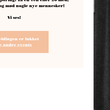
 og mød nogle nye mennesker!
Vi ses!
eldingen er lukket
e andre events