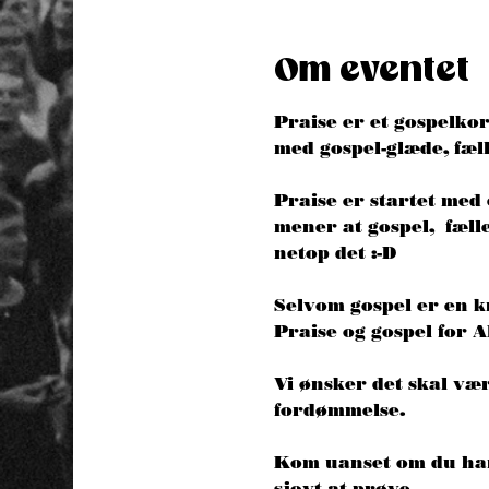
Om eventet
Praise er et gospelkor
med gospel-glæde, fæll
Praise er startet med
mener at gospel,  fæl
netop det :-D 
Selvom gospel er en kr
Praise og gospel for 
Vi ønsker det skal væ
fordømmelse. 
Kom uanset om du har s
sjovt at prøve. 