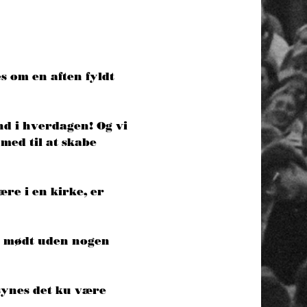
s om en aften fyldt 
nd i hverdagen! Og vi 
med til at skabe 
re i en kirke, er 
og mødt uden nogen 
 synes det ku være 