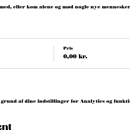
0 med, eller kom alene og mød nogle nye mennesker!
Pris
0,00 kr.
grund af dine indstillinger for Analytics og funkti
ent