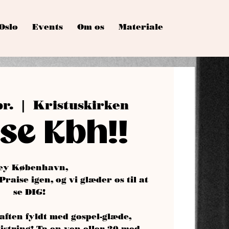
Oslo
Events
Om os
Materiale
pr.
  |  
Kristuskirken
se Kbh!!
ey København,
 Praise igen, og vi glæder os til at
se DIG!
aften fyldt med gospel-glæde,
jstring! Ta en ven eller 20 med,