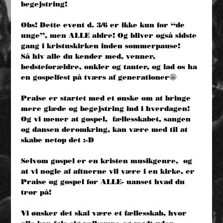
begejstring! 
Obs! Dette event d. 3/6 er ikke kun for “de 
unge”, men ALLE aldre! Og bliver også sidste 
gang i kristuskirken inden sommerpause! 
Så hiv alle du kender med, venner, 
bedsteforældre, onkler og tanter, og lad os ha 
en gospelfest på tværs af generationer🤩 
Praise er startet med et ønske om at bringe 
mere glæde og begejstring ind i hverdagen! 
Og vi mener at gospel,  fællesskabet, sangen 
og dansen deromkring, kan være med til at 
skabe netop det :-D 
Selvom gospel er en kristen musikgenre,  og 
at vi nogle af aftnerne vil være i en kirke, er 
Praise og gospel for ALLE- uanset hvad du 
tror på! 
Vi ønsker det skal være et fællesskab, hvor 