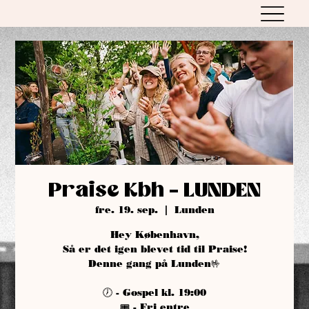
Praise Kbh - LUNDEN
fre. 19. sep.
  |  
Lunden
Hey København,
Så er det igen blevet tid til Praise!
Denne gang på Lunden🤟
🕖 - Gospel kl. 19:00
🎟️ - Fri entre